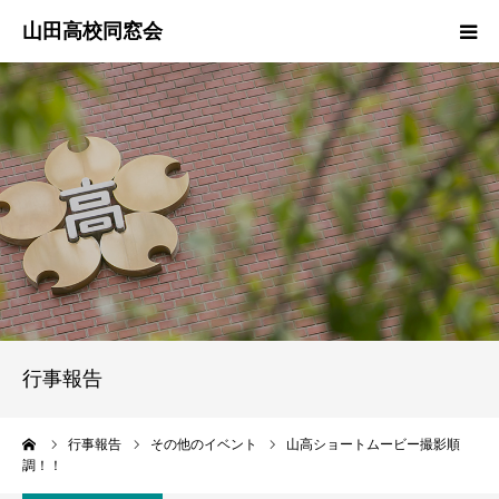
ご挨拶
役員紹介
行事報告
同期会
クラス幹事
行事報告
愛称募集中
ーム
行事報告
その他のイベント
山高ショートムービー撮影順
調！！
会員管理